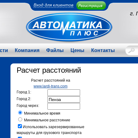
Вход для клиентов
г.
сти
Компания
Файлы
Цены
Контакты
Расчет расстояний
Расчет расстояний на
www.lardi-trans.com
Город 1:
Город 2:
Город через:
Минимальное время
Минимальное расстояние
Использовать зарезервированные
маршруты для грузового транспорта