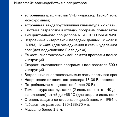
Интерфейс взаимодействия с оператором:
встроенный графический VFD индикатор 128х64 точк
монохромный;
встроенная вандалоустойчивая клавиатура 22 клави
Система разработки и отладки программ пользовател
Тип центрального процессора RISC CPU Core ARM96
Встроенные интерфейсы передачи данных: RS-232 и 
ПЭВМ), RS-485 (для объединения в сеть и удаленн
host (для подключение Flash диска).
Емкость энергонезависимой памяти программ пользо
инструкций.
Скорость выполнения программы пользователя 500 мк
инструкций.
Встроенные энергонезависимые часы реального вре
Напряжение питания контроллера 18-36 В постоянно
Потребляемая мощность не более 20 Вт.
Температура эксплуатации (2 исполнения): от -40 до
исполнения), от +5 до +55 °С (для второго исполнени
Степень защиты со стороны лицевой панели - IP54, 
Габаритные размеры 130х188х70 мм.
Масса не более 1,5 кг.