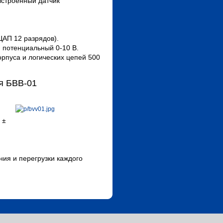
встроенный датчик
ЦАП 12 разрядов).
, потенциальный 0-10 В.
рпуса и логических цепей 500
я БВВ-01
 ±
ния и перегрузки каждого