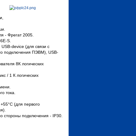
и,
ши.
я - Фрегат 2005.
6E-S.
USB-device (для связи с
ого подключения ПЭВМ), USB-
вателя 8К логических
с / 1 К логических
мени.
го тока.
 +55°С (для первого
я).
со стороны подключения - IP30.