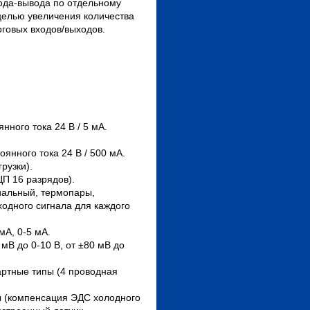
ода-вывода по отдельному
 целью увеличения количества
оговых входов/выходов.
ного тока 24 В / 5 мА.
янного тока 24 В / 500 мА.
рузки).
ЦП 16 разрядов).
иальный, термопары,
одного сигнала для каждого
мА, 0-5 мА.
мВ до 0-10 В, от ±80 мВ до
ртные типы (4 проводная
 (компенсация ЭДС холодного