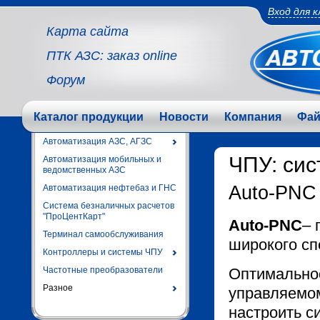
Вход для 
Карта сайта
ПТК АЗС: заказ online
Форум
Каталог продукции
Новости
Компания
Фа
Автоматизация АЗС, АГЗС
ЧПУ: си
Автоматизация мобильных и
ведомственных АЗС
Auto-PNC
Автоматизация нефтебаз и ГНС
Система безналичных расчетов
"ПроЦентКарт"
Auto-PNC
– 
Терминал самообслуживания
широкого сп
Контроллеры и системы ЧПУ
Частотные преобразователи
Оптимальное
Разное
управляемом
настроить с