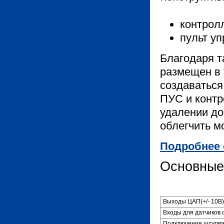
контрол
пульт уп
Благодаря т
размещен в 
создаваться
ПУС и контр
удалении до
облегчить м
Подробнее 
Основные
Выходы ЦАП(+/- 10В)
Входы для датчиков 
Подключение штурв