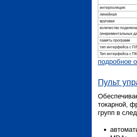
интерполяция:
линейная
круговая
количество подключ
(инкрементальных да
память программ
тип интерфейса с П
Тип интерфейса с ПК
подробное о
Пульт уп
Обеспечивае
токарной, 
групп в сле
автомат