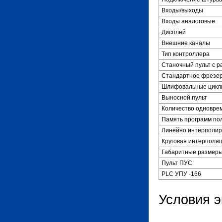
Входы/выходы
Входы аналоговые
Дисплей
Внешние каналы
Тип контроллера
Станочный пульт с 
Стандартное фрезер
Шлифовальные цикл
Выносной пульт
Количество одновре
Память программ по
Линейно интерполир
Круговая интерполя
Габаритные размеры
Пульт ПУС
PLC УПУ -166
Условия э