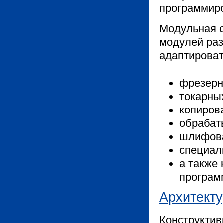
программиро
Модульная 
модулей раз
адаптироват
фрезерн
токарных
копиров
обрабат
шлифова
специал
а также
програм
Архитект
Конструктив