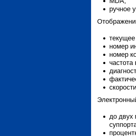
MDA;
ручное 
Отображени
текущее
номер и
номер к
частота
диагнос
фактиче
скорост
Электронны
до двух 
суппорта
процент