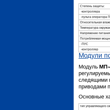
Степень защиты:
-контроллера
-пульта оператора 
Относительная влаж
Температура окруж
Напряжение питани
Потребляемая мощно
-ПУС
-контроллер
Модули п
Модуль
МП-
регулируемы
следящими 
приводами п
Основные ха
тип управляющего с