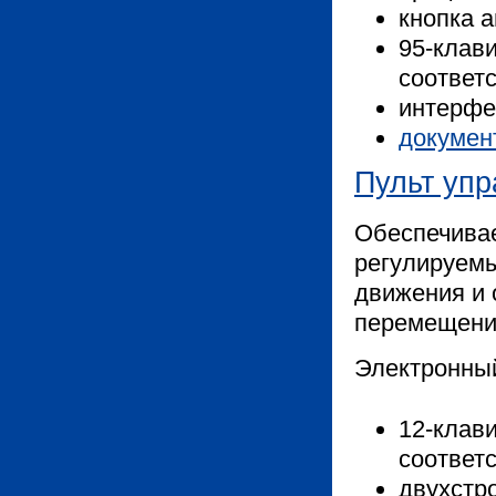
кнопка 
95-клав
соответ
интерфе
докумен
Пульт упр
Обеспечива
регулируем
движения и 
перемещени
Электронны
12-клав
соответ
двухстр