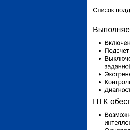
Список под
Выполняе
Включен
Подсчет
Выключе
заданно
Экстрен
Контрол
Диагност
ПТК обесп
Возможн
интелле