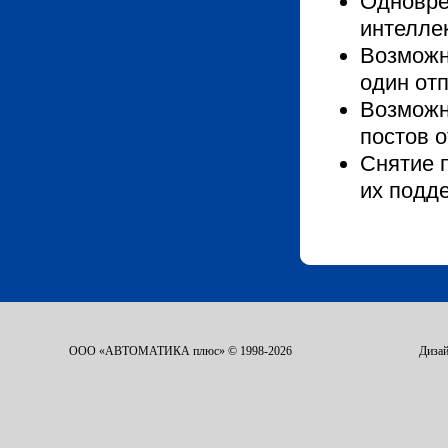
Одновре
интеллек
Возможн
один от
Возможн
постов 
Снятие 
их подд
ООО «АВТОМАТИКА плюс» © 1998-2026
Дизай