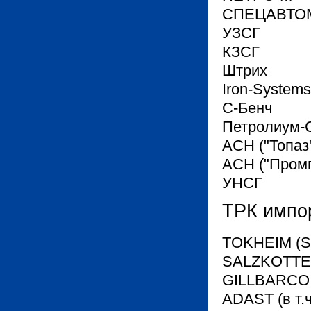
СПЕЦАВТО
УЗСГ
КЗСГ
Штрих
Iron-Systems
С-Бенч
Петролиум-
АСН ("Топаз
АСН ("Пром
УНСГ
ТРК импо
TOKHEIM (
SALZKOTT
GILLBARCO
ADAST (в т