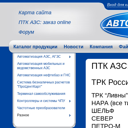
Вход для 
Карта сайта
ПТК АЗС: заказ online
Форум
Каталог продукции
Новости
Компания
Фа
Автоматизация АЗС, АГЗС
ПТК АЗС:
Автоматизация мобильных и
ведомственных АЗС
Автоматизация нефтебаз и ГНС
ТРК Росс
Система безналичных расчетов
"ПроЦентКарт"
Терминал самообслуживания
ТРК “Ливны”
Контроллеры и системы ЧПУ
НАРА (все т
Частотные преобразователи
ШЕЛЬФ
Разное
СЕВЕР
ПЕТРО-М