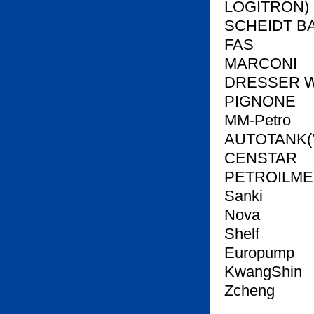
LOGITRON)
SCHEIDT B
FAS
MARCONI
DRESSER 
PIGNONE
ММ-Petro
AUTOTANK(”A
CENSTAR
PETROILME
Sanki
Nova
Shelf
Europump
KwangShin
Zcheng