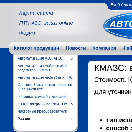
Вход для 
Карта сайта
ПТК АЗС: заказ online
Форум
Каталог продукции
Новости
Компания
Фа
Автоматизация АЗС, АГЗС
КМАЗС: 
Автоматизация мобильных и
ведомственных АЗС
Автоматизация нефтебаз и ГНС
Стоимость 
Система безналичных расчетов
"ПроЦентКарт"
Для уточнен
Терминал самообслуживания
Контроллеры и системы ЧПУ
Частотные преобразователи
тип исп
Разное
способ 