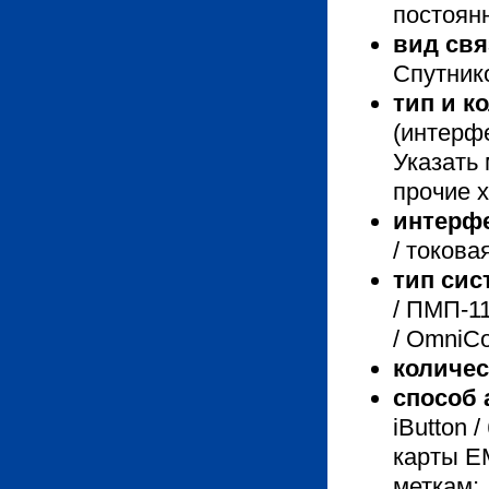
постоянн
вид свя
Спутнико
тип и к
(интерфе
Указать 
прочие х
интерф
/ токова
тип сис
/ ПМП-1
/ OmniCo
количе
способ 
iButton 
карты E
меткам;