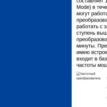
составляет 
Mode) в теч
могут работ
преобразов
работать с 
ступень выш
преобразова
минуты. Пре
имею встрое
входит в ба
частоты мощ