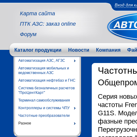
Вход для 
Карта сайта
ПТК АЗС: заказ online
Форум
Каталог продукции
Новости
Компания
Фа
Автоматизация АЗС, АГЗС
Частотн
Автоматизация мобильных и
ведомственных АЗС
Общепром
Автоматизация нефтебаз и ГНС
Система безналичных расчетов
"ПроЦентКарт"
Серия новы
Терминал самообслуживания
частоты Fre
Контроллеры и системы ЧПУ
G11S. Модел
Частотные преобразователи
фазные прео
Разное
Перегрузочн