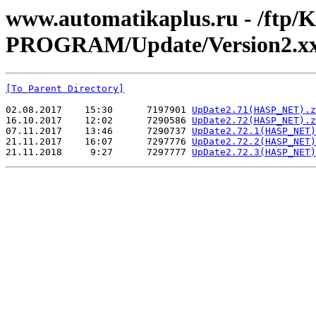
www.automatikaplus.ru - /ft
PROGRAM/Update/Version2.xx
[To Parent Directory]
02.08.2017    15:30      7197901 
UpDate2.71(HASP_NET).z
16.10.2017    12:02      7290586 
UpDate2.72(HASP_NET).z
07.11.2017    13:46      7290737 
UpDate2.72.1(HASP_NET)
21.11.2017    16:07      7297776 
UpDate2.72.2(HASP_NET)
21.11.2018     9:27      7297777 
UpDate2.72.3(HASP_NET)