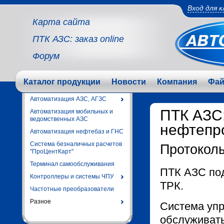
Вход для 
Карта сайта
ПТК АЗС: заказ online
Форум
Каталог продукции
Новости
Компания
Фа
Автоматизация АЗС, АГЗС
ПТК АЗС:
Автоматизация мобильных и
ведомственных АЗС
нефтепр
Автоматизация нефтебаз и ГНС
Система безналичных расчетов
Протокол
"ПроЦентКарт"
Терминал самообслуживания
ПТК АЗС под
Контроллеры и системы ЧПУ
ТРК.
Частотные преобразователи
Разное
Система уп
обслуживать