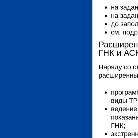
на задан
на зада
до запо
см. под
Расширен
ГНК и АС
Наряду со с
расширенны
програм
виды ТР
ведение
показан
ГНК;
экстрен