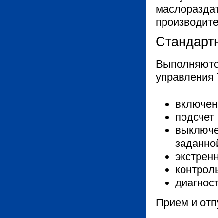
маслораздат
производите
Стандарт
Выполняютс
управления 
включен
подсчет
выключе
заданно
экстрен
контрол
диагност
Прием и отп