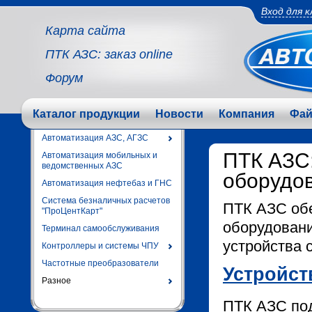
Вход для 
Карта сайта
ПТК АЗС: заказ online
Форум
Каталог продукции
Новости
Компания
Фа
Автоматизация АЗС, АГЗС
ПТК АЗС
Автоматизация мобильных и
ведомственных АЗС
оборудо
Автоматизация нефтебаз и ГНС
Система безналичных расчетов
ПТК АЗС обе
"ПроЦентКарт"
оборудовани
Терминал самообслуживания
устройства 
Контроллеры и системы ЧПУ
Частотные преобразователи
Устройст
Разное
ПТК АЗС по