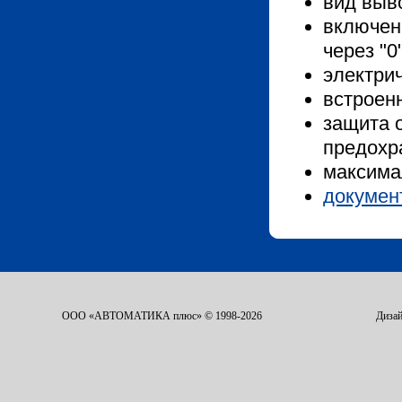
вид выво
включен
через "0
электри
встроен
защита 
предохр
максимал
докумен
ООО «АВТОМАТИКА плюс» © 1998-2026
Дизай