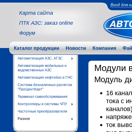
Вход для 
Карта сайта
ПТК АЗС: заказ online
Форум
Каталог продукции
Новости
Компания
Фа
Автоматизация АЗС, АГЗС
Модули 
Автоматизация мобильных и
ведомственных АЗС
Модуль д
Автоматизация нефтебаз и ГНС
Система безналичных расчетов
"ПроЦентКарт"
16 кана
Терминал самообслуживания
тока с и
Контроллеры и системы ЧПУ
каналов
Частотные преобразователи
напряже
Разное
ток выво