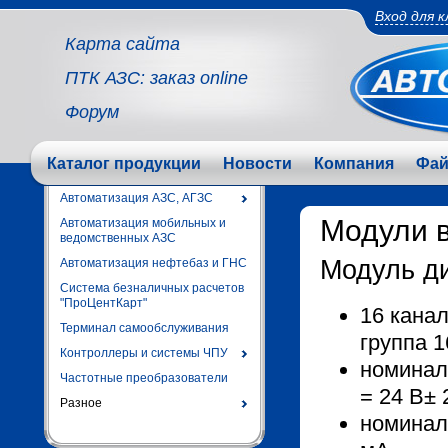
Вход для 
Карта сайта
ПТК АЗС: заказ online
Форум
Каталог продукции
Новости
Компания
Фа
Автоматизация АЗС, АГЗС
Модули 
Автоматизация мобильных и
ведомственных АЗС
Модуль д
Автоматизация нефтебаз и ГНС
Система безналичных расчетов
"ПроЦентКарт"
16 канал
Терминал самообслуживания
группа 1
Контроллеры и системы ЧПУ
номинал
Частотные преобразователи
= 24 В±
Разное
номинал